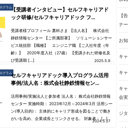
ログラム
【受講者インタビュー】セルフキャリアド
【告
ック研修/セルフキャリアドック フ…
ナー
受講者様プロフィール 藁科さま 【法人名】 株式会社
静鉄情報センター 【ご所属部署】 ソリューションサー
お知
ビス統括部 【職種】 エンジニア職 【ご入社年度（年
齢）】 2020年度入社（27歳） 【受講された研修名及
キャ
び受講期 […]
2025.5.9
キャ
ログラム
セルフキャリアドック導入プログラム活用
事例/法人名：株式会社静鉄情報セン…
キャ
活用事例/実施法人と参加者 法人名： 株式会社静鉄情報
会実
センター 実施時期： 2023年12月～2024年3月 活用シー
ン(導入目的)： 主体的にキャリア形成を図ることで働き
ジタ
がいを高め、企業成長とリンクさせる。 対象者： […]
2024.5.27