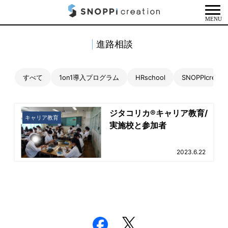
MENU
進路相談
すべて
1on1導入プログラム
HRschool
SNOPPIcrea
ジタコリカ®キャリア教育/
キャリア教育
実施校と参加者
2023.6.22