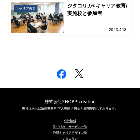
ジタコリカ®キャリア教育/
キャリア教育
実施校と参加者
2023.4.18
株式会社SNOPPIcreation
弊社はあおば法律事務所 下大澤健 弁護士と顧問契約しております。
会社情報
取り組み・サービス一覧
静岡キャリアデザイン塾
ジタコリカ